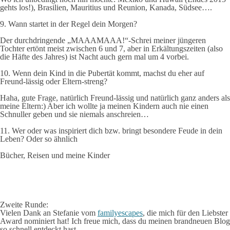
gehts los!), Brasilien, Mauritius und Reunion, Kanada, Südsee….
9. Wann startet in der Regel dein Morgen?
Der durchdringende „MAAAMAAA!“-Schrei meiner jüngeren
Tochter ertönt meist zwischen 6 und 7, aber in Erkältungszeiten (also
die Häfte des Jahres) ist Nacht auch gern mal um 4 vorbei.
10. Wenn dein Kind in die Pubertät kommt, machst du eher auf
Freund-lässig oder Eltern-streng?
Haha, gute Frage, natürlich Freund-lässig und natürlich ganz anders als
meine Eltern:) Aber ich wollte ja meinen Kindern auch nie einen
Schnuller geben und sie niemals anschreien…
11. Wer oder was inspiriert dich bzw. bringt besondere Feude in dein
Leben? Oder so ähnlich
Bücher, Reisen und meine Kinder
Zweite Runde:
Vielen Dank an Stefanie vom
familyescapes
, die mich für den Liebster
Award nominiert hat! Ich freue mich, dass du meinen brandneuen Blog
so schnell entdeckt hast.