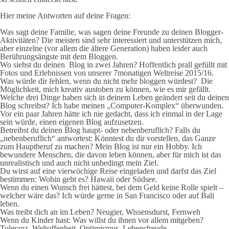
Hier meine Antworten auf deine Fragen:
Was sagt deine Familie, was sagen deine Freunde zu deinen Blogger-
Aktivitäten?
Die meisten sind sehr interessiert und unterstützen mich,
aber einzelne (vor allem die ältere Generation) haben leider auch
Berührungsängste mit dem Bloggen.
Wo siehst du deinen Blog in zwei Jahren?
Hoffentlich prall gefüllt mit
Fotos und Erlebnissen von unserer 7monatigen Weltreise 2015/16.
Was würde dir fehlen, wenn du nicht mehr bloggen würdest?
Die
Möglichkeit, mich kreativ austoben zu können, wie es mir gefällt.
Welche drei Dinge haben sich in deinem Leben geändert seit du deinen
Blog schreibst?
Ich habe meinen „Computer-Komplex“ überwunden.
Vor ein paar Jahren hätte ich nie gedacht, dass ich einmal in der Lage
sein würde, einen eigenen Blog aufzusetzen.
Betreibst du deinen Blog haupt- oder nebenberuflich? Falls du
„nebenberuflich“ antwortest: Könntest du dir vorstellen, das Ganze
zum Hauptberuf zu machen?
Mein Blog ist nur ein Hobby. Ich
bewundere Menschen, die davon leben können, aber für mich ist das
unrealistisch und auch nicht unbedingt mein Ziel.
Du wirst auf eine vierwöchige Reise eingeladen und darfst das Ziel
bestimmen: Wohin geht es?
Hawaii oder Südsee.
Wenn du einen Wunsch frei hättest, bei dem Geld keine Rolle spielt –
welcher wäre das?
Ich würde gerne in San Francisco oder auf Bali
leben.
Was treibt dich an im Leben?
Neugier, Wissensdurst, Fernweh
Wenn du Kinder hast: Was willst du ihnen vor allem mitgeben?
Toleranz, Weltoffenheit, Optimismus, Lebensfreude