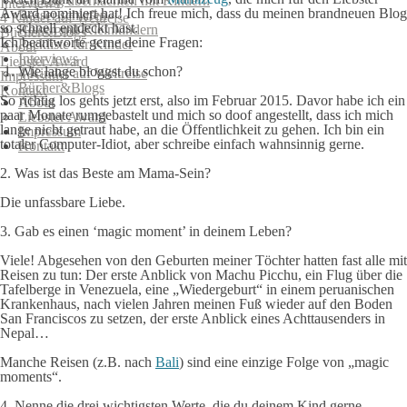
Günstig übernachten mit Kindern
Interviews
Award nominiert hat! Ich freue mich, dass du meinen brandneuen Blog
Besser schlafen
4 Kinder auf Weltreise
so schnell entdeckt hast.
Reisen mit Kleinkindern
Bücher&Blogs
Ich beantworte gerne deine Fragen:
Packliste für Kinder
About
Interviews
Liebster Award
1. Wie lange bloggst du schon?
4 Kinder auf Weltreise
Impressum
Bücher&Blogs
Kontakt
So richtig los gehts jetzt erst, also im Februar 2015. Davor habe ich ein
About
paar Monate rumgebastelt und mich so doof angestellt, dass ich mich
Liebster Award
lange nicht getraut habe, an die Öffentlichkeit zu gehen. Ich bin ein
Impressum
totaler Computer-Idiot, aber schreibe einfach wahnsinnig gerne.
Kontakt
2. Was ist das Beste am Mama-Sein?
Die unfassbare Liebe.
3. Gab es einen ‘magic moment’ in deinem Leben?
Viele! Abgesehen von den Geburten meiner Töchter hatten fast alle mit
Reisen zu tun: Der erste Anblick von Machu Picchu, ein Flug über die
Tafelberge in Venezuela, eine „Wiedergeburt“ in einem peruanischen
Krankenhaus, nach vielen Jahren meinen Fuß wieder auf den Boden
San Franciscos zu setzen, der erste Anblick eines Achttausenders in
Nepal…
Manche Reisen (z.B. nach
Bali
) sind eine einzige Folge von „magic
moments“.
4. Nenne die drei wichtigsten Werte, die du deinem Kind gerne