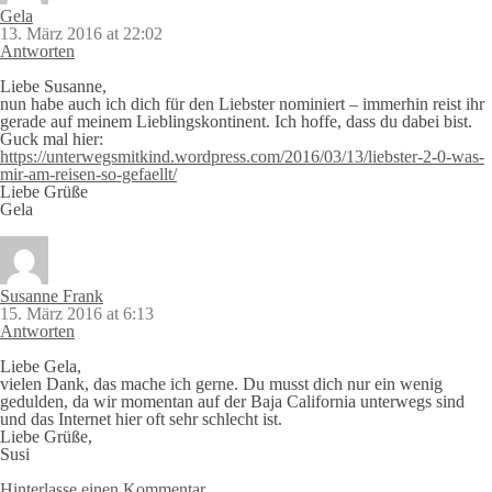
Gela
13. März 2016 at 22:02
Antworten
Liebe Susanne,
nun habe auch ich dich für den Liebster nominiert – immerhin reist ihr
gerade auf meinem Lieblingskontinent. Ich hoffe, dass du dabei bist.
Guck mal hier:
https://unterwegsmitkind.wordpress.com/2016/03/13/liebster-2-0-was-
mir-am-reisen-so-gefaellt/
Liebe Grüße
Gela
Susanne Frank
15. März 2016 at 6:13
Antworten
Liebe Gela,
vielen Dank, das mache ich gerne. Du musst dich nur ein wenig
gedulden, da wir momentan auf der Baja California unterwegs sind
und das Internet hier oft sehr schlecht ist.
Liebe Grüße,
Susi
Hinterlasse einen Kommentar