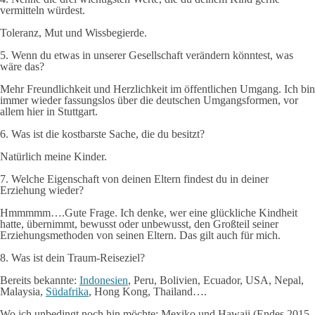
vermitteln würdest.
Toleranz, Mut und Wissbegierde.
5. Wenn du etwas in unserer Gesellschaft verändern könntest, was
wäre das?
Mehr Freundlichkeit und Herzlichkeit im öffentlichen Umgang. Ich bin
immer wieder fassungslos über die deutschen Umgangsformen, vor
allem hier in Stuttgart.
6. Was ist die kostbarste Sache, die du besitzt?
Natürlich meine Kinder.
7. Welche Eigenschaft von deinen Eltern findest du in deiner
Erziehung wieder?
Hmmmmm….Gute Frage. Ich denke, wer eine glückliche Kindheit
hatte, übernimmt, bewusst oder unbewusst, den Großteil seiner
Erziehungsmethoden von seinen Eltern. Das gilt auch für mich.
8. Was ist dein Traum-Reiseziel?
Bereits bekannte:
Indonesien
, Peru, Bolivien, Ecuador, USA, Nepal,
Malaysia,
Südafrika
, Hong Kong, Thailand….
Wo ich unbedingt noch hin möchte: Mexiko und Hawaii (Endes 2015